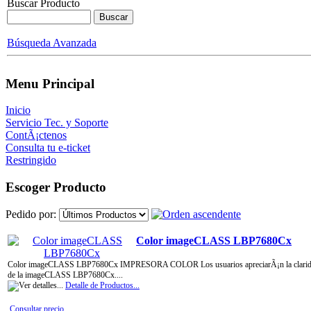
Buscar Producto
Búsqueda Avanzada
Menu Principal
Inicio
Servicio Tec. y Soporte
ContÃ¡ctenos
Consulta tu e-ticket
Restringido
Escoger Producto
Pedido por:
Color imageCLASS LBP7680Cx
Color imageCLASS LBP7680Cx IMPRESORA COLOR Los usuarios apreciarÃ¡n la claridad de l
de la imageCLASS LBP7680Cx....
Detalle de Productos...
Consultar precio