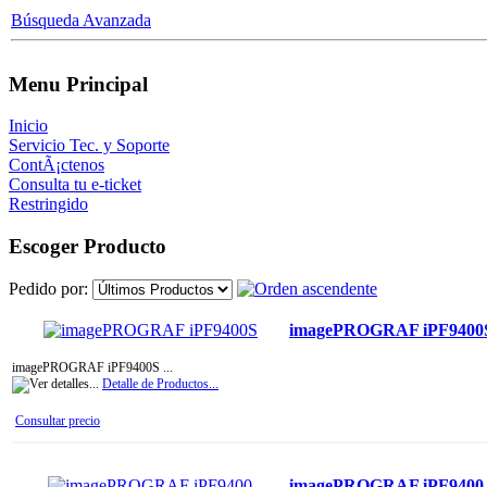
Búsqueda Avanzada
Menu Principal
Inicio
Servicio Tec. y Soporte
ContÃ¡ctenos
Consulta tu e-ticket
Restringido
Escoger Producto
Pedido por:
imagePROGRAF iPF9400
imagePROGRAF iPF9400S ...
Detalle de Productos...
Consultar precio
imagePROGRAF iPF9400